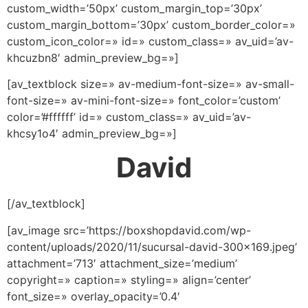
custom_width=’50px’ custom_margin_top=’30px’
custom_margin_bottom=’30px’ custom_border_color=»
custom_icon_color=» id=» custom_class=» av_uid=’av-
khcuzbn8′ admin_preview_bg=»]
[av_textblock size=» av-medium-font-size=» av-small-
font-size=» av-mini-font-size=» font_color=’custom’
color=’#ffffff’ id=» custom_class=» av_uid=’av-
khcsy1o4′ admin_preview_bg=»]
David
[/av_textblock]
[av_image src=’https://boxshopdavid.com/wp-
content/uploads/2020/11/sucursal-david-300×169.jpeg’
attachment=’713′ attachment_size=’medium’
copyright=» caption=» styling=» align=’center’
font_size=» overlay_opacity=’0.4′