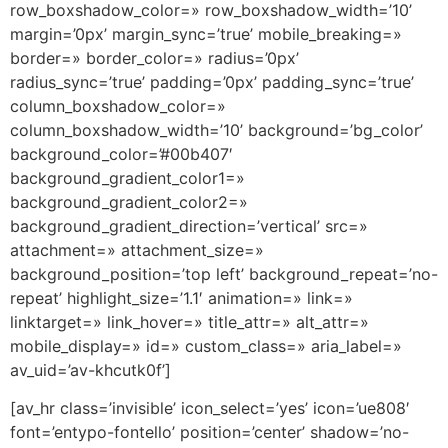
row_boxshadow_color=» row_boxshadow_width=’10’
margin=’0px’ margin_sync=’true’ mobile_breaking=»
border=» border_color=» radius=’0px’
radius_sync=’true’ padding=’0px’ padding_sync=’true’
column_boxshadow_color=»
column_boxshadow_width=’10’ background=’bg_color’
background_color=’#00b407′
background_gradient_color1=»
background_gradient_color2=»
background_gradient_direction=’vertical’ src=»
attachment=» attachment_size=»
background_position=’top left’ background_repeat=’no-
repeat’ highlight_size=’1.1′ animation=» link=»
linktarget=» link_hover=» title_attr=» alt_attr=»
mobile_display=» id=» custom_class=» aria_label=»
av_uid=’av-khcutk0f’]
[av_hr class=’invisible’ icon_select=’yes’ icon=’ue808′
font=’entypo-fontello’ position=’center’ shadow=’no-