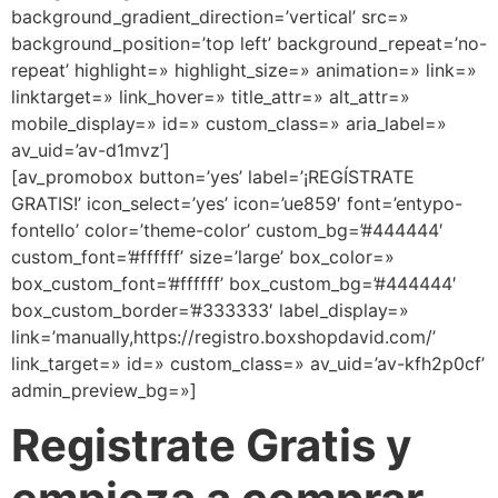
background_gradient_direction=’vertical’ src=»
background_position=’top left’ background_repeat=’no-
repeat’ highlight=» highlight_size=» animation=» link=»
linktarget=» link_hover=» title_attr=» alt_attr=»
mobile_display=» id=» custom_class=» aria_label=»
av_uid=’av-d1mvz’]
[av_promobox button=’yes’ label=’¡REGÍSTRATE
GRATIS!’ icon_select=’yes’ icon=’ue859′ font=’entypo-
fontello’ color=’theme-color’ custom_bg=’#444444′
custom_font=’#ffffff’ size=’large’ box_color=»
box_custom_font=’#ffffff’ box_custom_bg=’#444444′
box_custom_border=’#333333′ label_display=»
link=’manually,https://registro.boxshopdavid.com/’
link_target=» id=» custom_class=» av_uid=’av-kfh2p0cf’
admin_preview_bg=»]
Registrate Gratis y