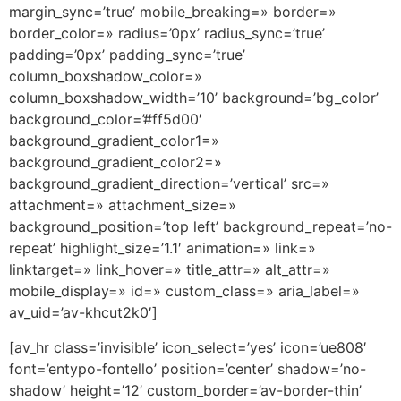
margin_sync=’true’ mobile_breaking=» border=»
border_color=» radius=’0px’ radius_sync=’true’
padding=’0px’ padding_sync=’true’
column_boxshadow_color=»
column_boxshadow_width=’10’ background=’bg_color’
background_color=’#ff5d00′
background_gradient_color1=»
background_gradient_color2=»
background_gradient_direction=’vertical’ src=»
attachment=» attachment_size=»
background_position=’top left’ background_repeat=’no-
repeat’ highlight_size=’1.1′ animation=» link=»
linktarget=» link_hover=» title_attr=» alt_attr=»
mobile_display=» id=» custom_class=» aria_label=»
av_uid=’av-khcut2k0′]
[av_hr class=’invisible’ icon_select=’yes’ icon=’ue808′
font=’entypo-fontello’ position=’center’ shadow=’no-
shadow’ height=’12’ custom_border=’av-border-thin’