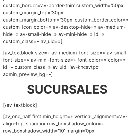
custom_border=’av-border-thin’ custom_width=’50px’
custom_margin_top=’30px’
custom_margin_bottom=’30px’ custom_border_color=»
custom_icon_color=» av-desktop-hide=» av-medium-
hide=» av-small-hide=» av-mini-hide=» id=»
custom_class=» av_uid=»]
[av_textblock size=» av-medium-font-size=» av-small-
font-size=» av-mini-font-size=» font_color=» color=»
id=» custom_class=» av_uid=’av-khcsvtpc’
admin_preview_bg=»]
SUCURSALES
[/av_textblock]
[av_one_half first min_height=» vertical_alignment=’av-
align-top’ space=» row_boxshadow_color=»
row_boxshadow_width=’10’ margin=’0px’