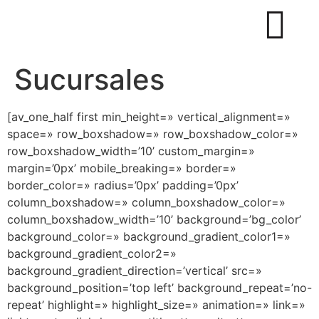
Sucursales
[av_one_half first min_height=» vertical_alignment=»
space=» row_boxshadow=» row_boxshadow_color=»
row_boxshadow_width=’10’ custom_margin=»
margin=’0px’ mobile_breaking=» border=»
border_color=» radius=’0px’ padding=’0px’
column_boxshadow=» column_boxshadow_color=»
column_boxshadow_width=’10’ background=’bg_color’
background_color=» background_gradient_color1=»
background_gradient_color2=»
background_gradient_direction=’vertical’ src=»
background_position=’top left’ background_repeat=’no-
repeat’ highlight=» highlight_size=» animation=» link=»