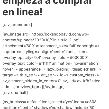
empieza a comprar
en linea!
[/av_promobox]
[av_image src=’https://boxshopdavid.com/wp-
content/uploads/2020/10/Sin-titulo-2.jpg’
attachment=’609′ attachment_size=’full’ copyright=»
caption=» styling=» align=’center’ font_size=»
overlay_opacity=’0.4′ overlay_color=’#000000′
overlay_text_color=’#ffffff’ animation=’no-animation’
hover=» appearance=» lazy_loading=’disabled’ link=»
target=» title_attr=» alt_attr=» id=» custom_class=»
av_element_hidden_in_editor=’0′ av_uid=’av-kfh2sdeq’
admin_preview_bg=»][/av_image]
[/av_one_half]
[av_hr class=’default’ icon_select=’yes’ icon=’ue808′
position=’center’ shadow=’no-shadow’ height=’50’