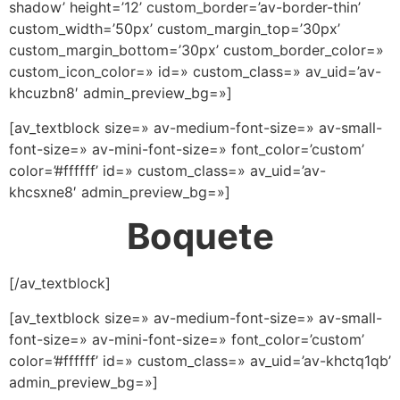
shadow’ height=’12’ custom_border=’av-border-thin’
custom_width=’50px’ custom_margin_top=’30px’
custom_margin_bottom=’30px’ custom_border_color=»
custom_icon_color=» id=» custom_class=» av_uid=’av-
khcuzbn8′ admin_preview_bg=»]
[av_textblock size=» av-medium-font-size=» av-small-
font-size=» av-mini-font-size=» font_color=’custom’
color=’#ffffff’ id=» custom_class=» av_uid=’av-
khcsxne8′ admin_preview_bg=»]
Boquete
[/av_textblock]
[av_textblock size=» av-medium-font-size=» av-small-
font-size=» av-mini-font-size=» font_color=’custom’
color=’#ffffff’ id=» custom_class=» av_uid=’av-khctq1qb’
admin_preview_bg=»]