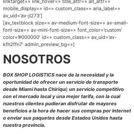
linktarget=» link_hover=» title_attr=» alt_attr=»
mobile_display=» id=» custom_class=» aria_label=»
av_uid=’av-jl273′]
[av_textblock size=» av-medium-font-size=» av-small-
font-size=» av-mini-font-size=» font_color=’custom’
color=’#000000′ id=» custom_class=» av_uid=’av-
kfh2ffn7′ admin_preview_bg=»]
NOSOTROS
BOX SHOP LOGISTICS nace de la necesidad y la
oportunidad de ofrecer un servicio de transporte
desde Miami hasta Chiriquí; un servicio competitivo
con el mercado local y una mejor tarifa, con la cual
nuestros clientes pudieran disfrutar de mayores
beneficios a la hora de hacer sus compras por Internet
o enviar sus paquetes desde Estados Unidos hasta
nuestra provincia.