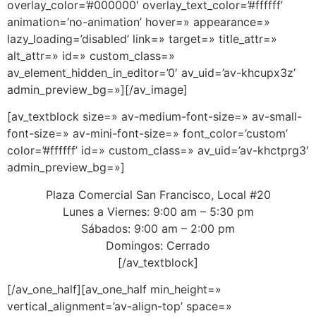
overlay_color=’#000000′ overlay_text_color=’#ffffff’
animation=’no-animation’ hover=» appearance=»
lazy_loading=’disabled’ link=» target=» title_attr=»
alt_attr=» id=» custom_class=»
av_element_hidden_in_editor=’0′ av_uid=’av-khcupx3z’
admin_preview_bg=»][/av_image]
[av_textblock size=» av-medium-font-size=» av-small-
font-size=» av-mini-font-size=» font_color=’custom’
color=’#ffffff’ id=» custom_class=» av_uid=’av-khctprg3′
admin_preview_bg=»]
Plaza Comercial San Francisco, Local #20
Lunes a Viernes: 9:00 am – 5:30 pm
Sábados: 9:00 am – 2:00 pm
Domingos: Cerrado
[/av_textblock]
[/av_one_half][av_one_half min_height=»
vertical_alignment=’av-align-top’ space=»