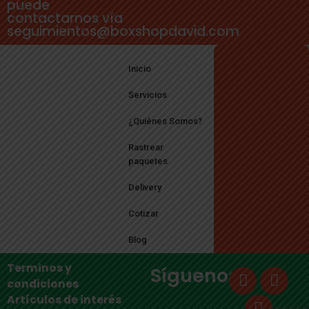
puede
contactarnos vía
seguimientos@boxshopdavid.com
Inicio
Servicios
¿Quiénes Somos?
Rastrear
paquetes
Delivery
Cotizar
Blog
Terminos y
Síguenos
condiciones
Artículos de interés