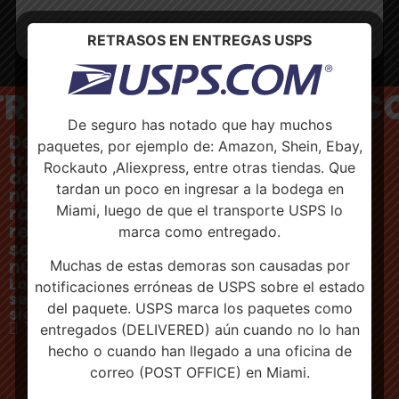
RETRASOS EN ENTREGAS USPS
TRUCCIONES •
INSTRUCC
De seguro has notado que hay muchos
Debe colocar el
paquetes, por ejemplo de: Amazon, Shein, Ebay,
tracking, número
Rockauto ,Aliexpress, entre otras tiendas. Que
de seguimiento o
tardan un poco en ingresar a la bodega en
número de
rastreo completo,
Miami, luego de que el transporte USPS lo
recordar no dejar
marca como entregado.
separación entre
números.
Muchas de estas demoras son causadas por
Los resultados
notificaciones erróneas de USPS sobre el estado
serán los
del paquete. USPS marca los paquetes como
siguientes:
No Encontrado:
entregados (DELIVERED) aún cuando no lo han
Su paquete aún
hecho o cuando han llegado a una oficina de
no ha sido
entregado en
correo (POST OFFICE) en Miami.
bodega