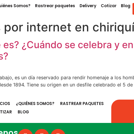
uiénes Somos?
Rastrear paquetes
Delivery
Cotizar
Blog
por internet en chiriqu
 es? ¿Cuándo se celebra y e
s?
abajo, es un día reservado para rendir homenaje a los hom
desde 1894. Tiene su origen en un desfile celebrado el 5 
ICIOS
¿QUIÉNES SOMOS?
RASTREAR PAQUETES
TIZAR
BLOG
enos